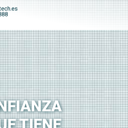
tech.es
888
ONFIANZA
UE TIENE