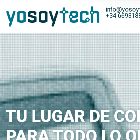
info@yosoy
+34 669318
TU LUGAR DE C
PARA TODO LO Q