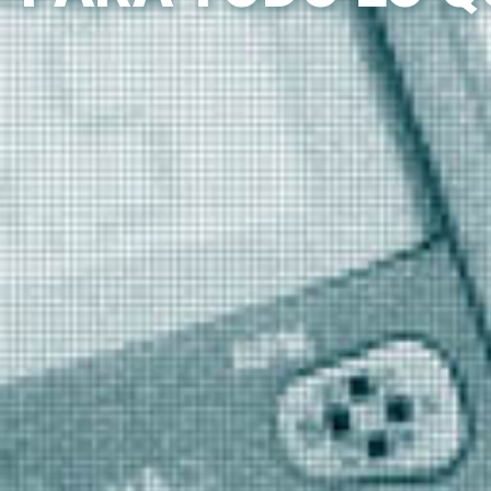
C
I
R
C
U
I
T
O